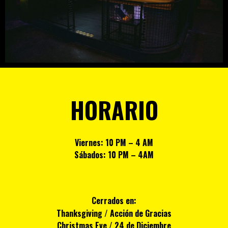
HORARIO
Viernes
: 10 PM – 4 AM
Sábados
: 10 PM – 4AM
Cerrados en:
Thanksgiving / Acción de Gracias
Christmas Eve / 24 de Diciembre